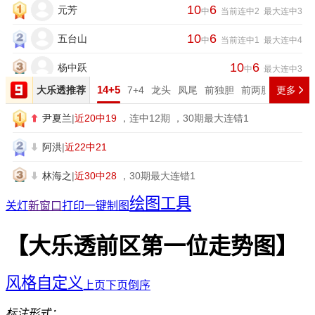
绘图工具
关灯
新窗口
打印
一键制图
【大乐透前区第一位走势图】
风格
自定义
上页
下页
倒序
标注形式：