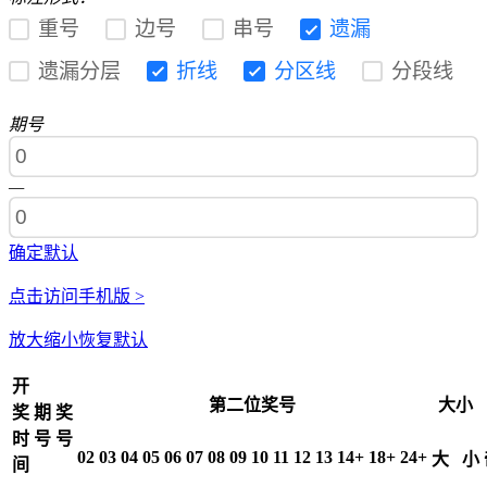
重号
边号
串号
遗漏
遗漏分层
折线
分区线
分段线
期号
—
确定
默认
点击访问手机版 >
放大
缩小
恢复默认
开
第二位奖号
大小
奖
期
奖
时
号
号
02
03
04
05
06
07
08
09
10
11
12
13
14+
18+
24+
大
小
间