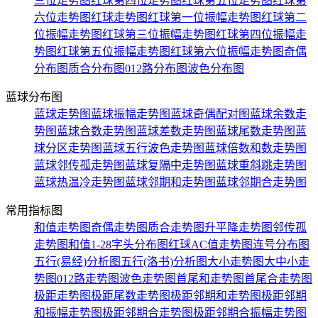
三位走势图
红球第四位走势图
红球第五位走势图
红球第
六位走势图
红球走势图
红球第一位振幅走势图
红球第二
位振幅走势图
红球第三位振幅走势图
红球第四位振幅走
势图
红球第五位振幅走势图
红球第六位振幅走势图
奇偶
分布图
质合分布图
012路分布图
波色分布图
蓝球分布图
蓝球走势图
蓝球振幅走势图
蓝球奇偶配对图
蓝球余数走
势图
蓝球合数走势图
蓝球差数走势图
蓝球尾数走势图
蓝
球分区走势图
蓝球五行波色走势图
蓝球倍数和数走势图
蓝球邻传孤走势图
蓝球复隔中走势图
蓝球重斜跳走势图
蓝球热温冷走势图
蓝球邻期和走势图
蓝球邻期合走势图
常用指标图
和值走势图
奇偶走势图
质合走势图
升平降走势图
邻传孤
走势图
和值1-28字头分布图
红球AC值走势图
连号分布图
五行(易经)分析图
五行(洛书)分析图
大小走势图
大中小走
势图
012路走势图
波色走势图
首尾和走势图
首尾合走势图
极距走势图
极距尾数走势图
极距邻期和走势图
极距邻期
和振幅走势图
极距邻期合走势图
极距邻期合振幅走势图