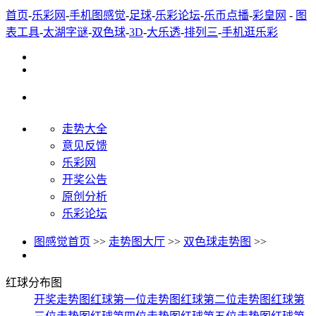
首页
-
乐彩网
-
手机图感觉
-
足球
-
乐彩论坛
-
乐币点播
-
彩皇网
-
图
表工具
-
太湖字谜
-
双色球
-
3D
-
大乐透
-
排列三
-
手机逛乐彩
走势大全
意见反馈
乐彩网
开奖公告
原创分析
乐彩论坛
图感觉首页
>>
走势图大厅
>>
双色球走势图
>>
红球分布图
开奖走势图
红球第一位走势图
红球第二位走势图
红球第