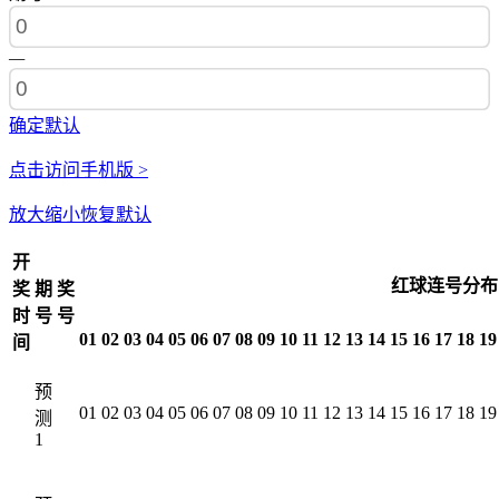
—
确定
默认
点击访问手机版 >
放大
缩小
恢复默认
开
红球连号分布
奖
期
奖
时
号
号
01
02
03
04
05
06
07
08
09
10
11
12
13
14
15
16
17
18
19
间
预
01
02
03
04
05
06
07
08
09
10
11
12
13
14
15
16
17
18
19
测
1