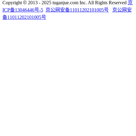
Copyright
©
2013 - 2025 tuganjue.com Inc. All Rights Reserved
京
ICP备13046446号-5
京公网安备11011202101005号
京公网安
备11011202101005号