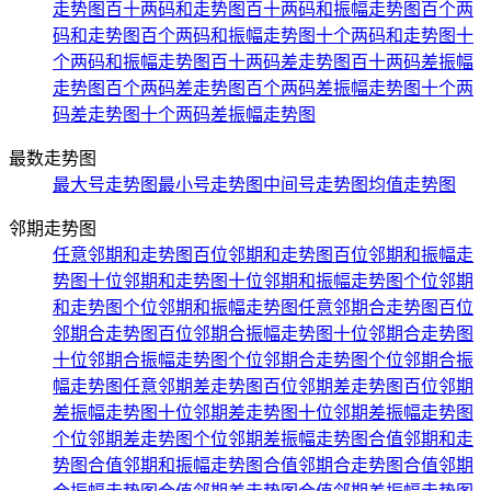
走势图
百十两码和走势图
百十两码和振幅走势图
百个两
码和走势图
百个两码和振幅走势图
十个两码和走势图
十
个两码和振幅走势图
百十两码差走势图
百十两码差振幅
走势图
百个两码差走势图
百个两码差振幅走势图
十个两
码差走势图
十个两码差振幅走势图
最数走势图
最大号走势图
最小号走势图
中间号走势图
均值走势图
邻期走势图
任意邻期和走势图
百位邻期和走势图
百位邻期和振幅走
势图
十位邻期和走势图
十位邻期和振幅走势图
个位邻期
和走势图
个位邻期和振幅走势图
任意邻期合走势图
百位
邻期合走势图
百位邻期合振幅走势图
十位邻期合走势图
十位邻期合振幅走势图
个位邻期合走势图
个位邻期合振
幅走势图
任意邻期差走势图
百位邻期差走势图
百位邻期
差振幅走势图
十位邻期差走势图
十位邻期差振幅走势图
个位邻期差走势图
个位邻期差振幅走势图
合值邻期和走
势图
合值邻期和振幅走势图
合值邻期合走势图
合值邻期