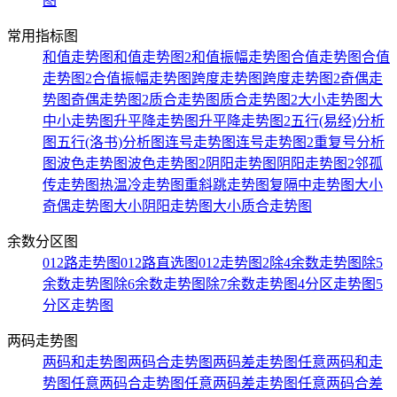
图
常用指标图
和值走势图
和值走势图2
和值振幅走势图
合值走势图
合值
走势图2
合值振幅走势图
跨度走势图
跨度走势图2
奇偶走
势图
奇偶走势图2
质合走势图
质合走势图2
大小走势图
大
中小走势图
升平降走势图
升平降走势图2
五行(易经)分析
图
五行(洛书)分析图
连号走势图
连号走势图2
重复号分析
图
波色走势图
波色走势图2
阴阳走势图
阴阳走势图2
邻孤
传走势图
热温冷走势图
重斜跳走势图
复隔中走势图
大小
奇偶走势图
大小阴阳走势图
大小质合走势图
余数分区图
012路走势图
012路直选图
012走势图2
除4余数走势图
除5
余数走势图
除6余数走势图
除7余数走势图
4分区走势图
5
分区走势图
两码走势图
两码和走势图
两码合走势图
两码差走势图
任意两码和走
势图
任意两码合走势图
任意两码差走势图
任意两码合差