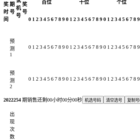
试
百位
十位
个位
奖
期
奖
机
时
号
号
号
间
0
1
2
3
4
5
6
7
8
9
0
1
2
3
4
5
6
7
8
9
0
1
2
3
4
5
6
7
8
9
预
0
1
2
3
4
5
6
7
8
9
0
1
2
3
4
5
6
7
8
9
0
1
2
3
4
5
6
7
8
9
测
1
预
0
1
2
3
4
5
6
7
8
9
0
1
2
3
4
5
6
7
8
9
0
1
2
3
4
5
6
7
8
9
测
2
2022254
期
销售还剩00小时00分00秒
机选号码
清空选号
复制号
出
现
次
数