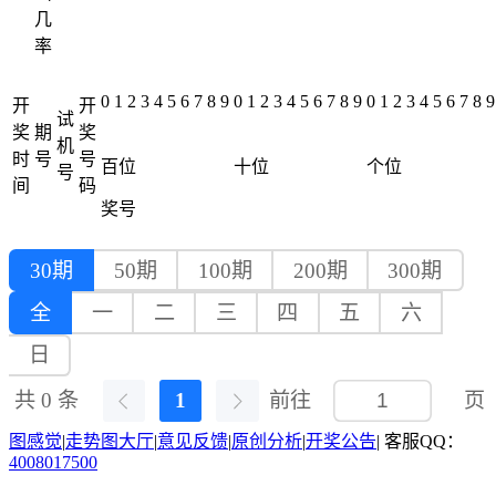
几
率
0
1
2
3
4
5
6
7
8
9
0
1
2
3
4
5
6
7
8
9
0
1
2
3
4
5
6
7
8
9
开
开
试
奖
期
奖
机
时
号
号
百位
十位
个位
号
间
码
奖号
30期
50期
100期
200期
300期
全
一
二
三
四
五
六
日
共 0 条
1
前往
页
图感觉
|
走势图大厅
|
意见反馈
|
原创分析
|
开奖公告
|
客服QQ：
4008017500